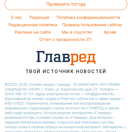
Уборка
Проверить погоду
Денежная помощь
Новости моды
Новости Ровно
Комнатные растения
Тарифы
Советы от Андре Тана
O нас
Редакция
Политика конфиденциальности
Авто
Курс валют
Редакционная политика
Правила пользования сайтом
Реклама на сайте
Мы в соцсетях
Архив
Отчет о прозрачности JTI
ТВОЙ ИСТОЧНИК НОВОСТЕЙ
©2002-2026, Онлайн-медиа Главред - GLAVRED.INFO. ВСЕ ПРАВА
ЗАЩИЩЕНЫ. 04080, г. Киев, ул. Кириловская, дом 23. Телефон —
(044) 490-01-01. Адрес электронной почты — info@glavred.info.
Идентификатор онлайн-медиа в Реестре cубъектов в сфере медиа —
R40-01822.
Перепечатка, копирование или воспроизведение
информации, содержащей ссылку на агенство ГЛАВРЕД, в каком-
либо виде запрещено. Использование материалов «Главред»
разрешается при условии ссылки на «Главред». Для интернет-
изданий обязательна прямая, открытая для поисковых систем,
гиперссылка в первом абзаце на конкретный материал. Материалы с
плашками «Реклама», «Новости компаний», «Актуально», «Точка