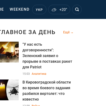
ОЕ
WEEKEND
+20°
УКР
ГЛАВНОЕ ЗА ДЕНЬ
Ещё
"У нас есть
договоренности":
Зеленский заявил о
прорыве в поставках ракет
для Patriot
15:03
Аналитика
В Кировоградской области
во время боевого задания
разбился вертолет: что
известно