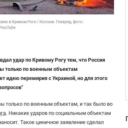
век в Кривом Роге / Коллаж: Главред, фото:
 YouTube
вдал удар по Кривому Рогу тем, что Россия
ры только по военным объектам
т идею перемирия с Украиной, но для этого
вопросов"
ы только по военным объектам, и так было во
ога
. Никаких ударов по социальным объектам
наносит. Такое циничное заявление сделал