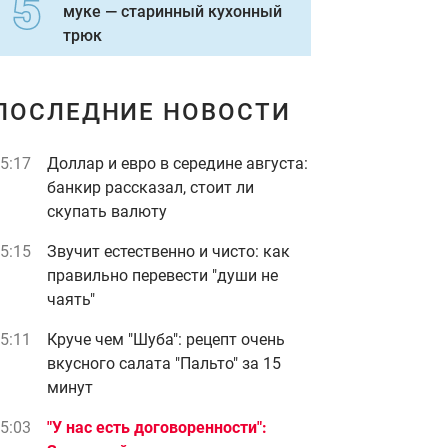
муке — старинный кухонный
трюк
ПОСЛЕДНИЕ НОВОСТИ
5:17
Доллар и евро в середине августа:
банкир рассказал, стоит ли
скупать валюту
5:15
Звучит естественно и чисто: как
правильно перевести "души не
чаять"
5:11
Круче чем "Шуба": рецепт очень
вкусного салата "Пальто" за 15
минут
5:03
"У нас есть договоренности":