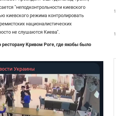
асается "неподконтрольности киевского
1
ью киевского режима контролировать
тремистских националистических
осто не слушаются Киева".
1
о ресторану Кривом Роге, где якобы было