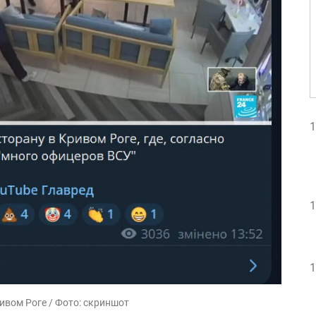
1
1
1
ивом Роге / Фото: скриншот