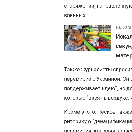
снаряжении, направленную
военных.
РЕКОМ
Искал
секун
матер
Также журналисты спросил
перемирие с Украиной. Он 
поддерживает идею", но дл
которые "висят в воздухе, 
Кроме этого, Песков такж
риторику о "денацификаци
перемирия, который подче