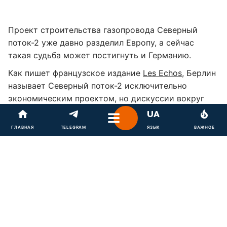
Проект строительства газопровода Северный
поток-2 уже давно разделил Европу, а сейчас
такая судьба может постигнуть и Германию.
Как пишет французское издание
Les Echos
, Берлин
называет Северный поток-2 исключительно
экономическим проектом, но дискуссии вокруг
целесообразности его реализации не умолкают
внутри страны.
ГЛАВНАЯ
TELEGRAM
ЯЗЫК
ВАЖНОЕ
"С конца осени 2018 года дебаты достигли своего
апогея под давлением средств массовой
информации, а также в Бундестаге, - говорит
Стефан Мейстер, исследователь из Немецкого
института внешней политики (DGAP). –
Соединенные Штаты кардинально изменили
ситуацию:
Дональд Трамп
в течение долгого