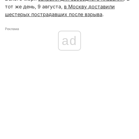
тот же день, 9 августа,
в Москву доставили
шестерых пострадавших после взрыва
.
Реклама
ad