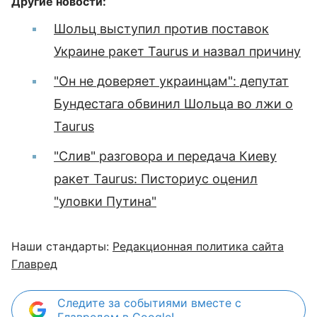
Другие новости:
Шольц выступил против поставок
Украине ракет Taurus и назвал причину
"Он не доверяет украинцам": депутат
Бундестага обвинил Шольца во лжи о
Taurus
"Слив" разговора и передача Киеву
ракет Taurus: Писториус оценил
"уловки Путина"
Наши стандарты:
Редакционная политика сайта
Главред
Следите за событиями вместе с