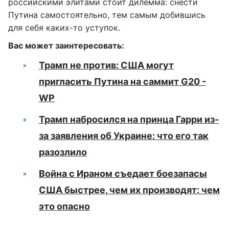
российскими элитами стоит дилемма: снести
Путина самостоятельно, тем самым добившись
для себя каких-то уступок.
Вас может заинтересовать:
Трамп не против: США могут
пригласить Путина на саммит G20 -
WP
Трамп набросился на принца Гарри из-
за заявления об Украине: что его так
разозлило
Война с Ираном съедает боезапасы
США быстрее, чем их производят: чем
это опасно