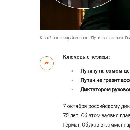
Какой настоящий возраст Путина / коллаж: Глав
Ключевые тезисы:
Путину на самом де
Путин не грезит во
Диктатором руковод
7 октября российскому ди
75 лет. Об этом заявил гл
Герман Обухов в
коммента