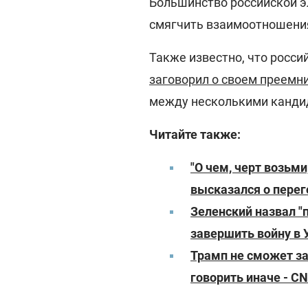
Большинство российской эл
смягчить взаимоотношения
Также известно, что росси
заговорил о своем преемн
между несколькими канди
Читайте также:
"О чем, черт возьми
высказался о пере
Зеленский назвал "п
завершить войну в 
Трамп не сможет за
говорить иначе - C