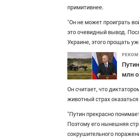
примитивнее.
"Он не может проиграть во
это очевидный вывод. После
Украине, этого прощать уже
РЕКОМ
Путин
млн о
Он считает, что диктаторо
животный страх оказаться
"Путин прекрасно понимает,
Поэтому его нынешняя стра
сокрушительного поражения