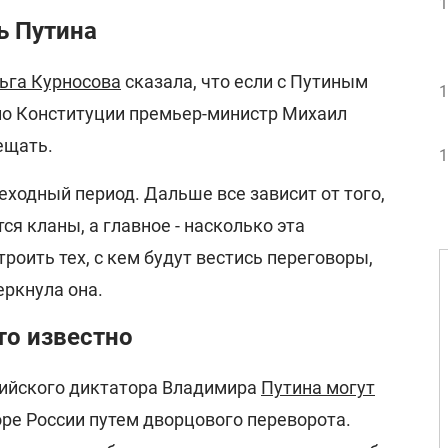
1
ь Путина
ьга Курносова
сказала, что если с Путиным
1
 по Конституции премьер-министр Михаил
ещать.
1
реходный период. Дальше все зависит от того,
ся кланы, а главное - насколько эта
роить тех, с кем будут вестись переговоры,
черкнула она.
то известно
сийского диктатора Владимира
Путина могут
оре России путем дворцового переворота.