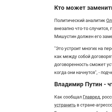
Кто может заменит
Политический аналитик
Ол
внезапно что-то случится,
Мишустин должен его зам
"Это устроит многих на пе
как между собой договорят
договоренность сможет уст
когда они начнутся", - под
Владимир Путин - ч
Как сообщал
Главред
, рос
устранить
в стране-агресс