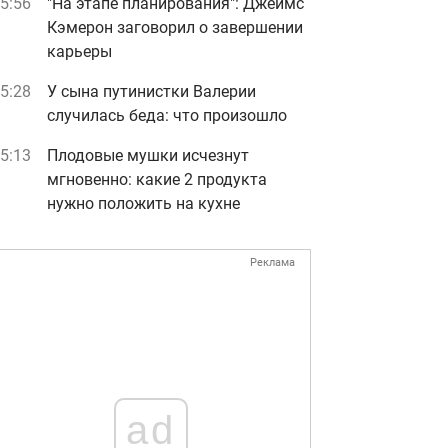
5:56
"На этапе планирования": Джеймс
Кэмерон заговорил о завершении
карьеры
5:28
У сына путинистки Валерии
случилась беда: что произошло
5:13
Плодовые мушки исчезнут
мгновенно: какие 2 продукта
нужно положить на кухне
Реклама
ad