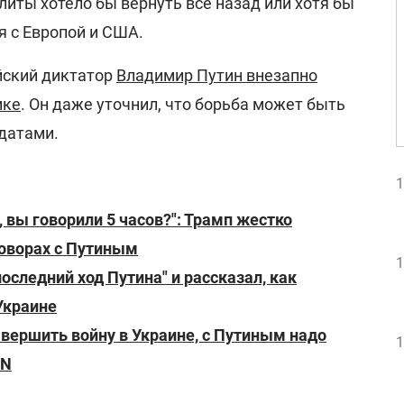
иты хотело бы вернуть все назад или хотя бы
 с Европой и США.
йский диктатор
Владимир Путин внезапно
ике
. Он даже уточнил, что борьба может быть
датами.
1
, вы говорили 5 часов?": Трамп жестко
говорах с Путиным
1
оследний ход Путина" и рассказал, как
Украине
вершить войну в Украине, с Путиным надо
1
NN