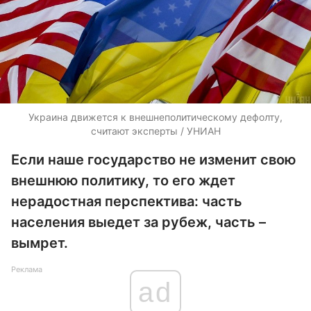
Украина движется к внешнеполитическому дефолту,
считают эксперты / УНИАН
Если наше государство не изменит свою
внешнюю политику, то его ждет
нерадостная перспектива: часть
населения выедет за рубеж, часть –
вымрет.
Реклама
ad