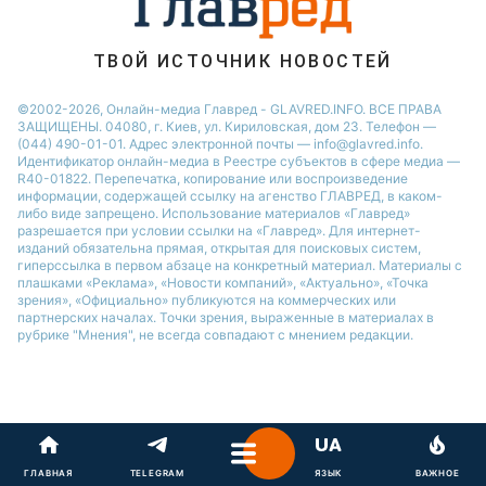
Потап
ТВОЙ ИСТОЧНИК НОВОСТЕЙ
©2002-2026, Онлайн-медиа Главред - GLAVRED.INFO. ВСЕ ПРАВА
ЗАЩИЩЕНЫ. 04080, г. Киев, ул. Кириловская, дом 23. Телефон —
(044) 490-01-01. Адрес электронной почты — info@glavred.info.
Идентификатор онлайн-медиа в Реестре cубъектов в сфере медиа —
R40-01822.
Перепечатка, копирование или воспроизведение
информации, содержащей ссылку на агенство ГЛАВРЕД, в каком-
либо виде запрещено. Использование материалов «Главред»
разрешается при условии ссылки на «Главред». Для интернет-
изданий обязательна прямая, открытая для поисковых систем,
гиперссылка в первом абзаце на конкретный материал. Материалы с
плашками «Реклама», «Новости компаний», «Актуально», «Точка
зрения», «Официально» публикуются на коммерческих или
партнерских началах. Точки зрения, выраженные в материалах в
рубрике "Мнения", не всегда совпадают с мнением редакции.
ГЛАВНАЯ
TELEGRAM
ЯЗЫК
ВАЖНОЕ