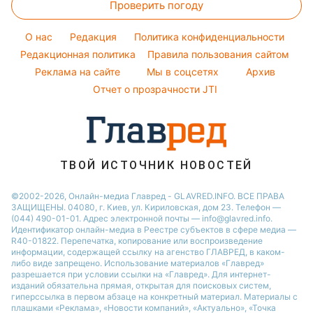
Проверить погоду
Комнатные растения
Все о шоу-бизнесе
Новости Житомира
Модные ошибки
Все о сале
Новости Ровно
O нас
Редакция
Политика конфиденциальности
Новости моды
Уборка
Редакционная политика
Правила пользования сайтом
Новости Одессы
Советы от Андре Тана
Реклама на сайте
Мы в соцсетях
Архив
Авто
Новости Запорожья
Отчет о прозрачности JTI
ТВОЙ ИСТОЧНИК НОВОСТЕЙ
©2002-2026, Онлайн-медиа Главред - GLAVRED.INFO. ВСЕ ПРАВА
ЗАЩИЩЕНЫ. 04080, г. Киев, ул. Кириловская, дом 23. Телефон —
(044) 490-01-01. Адрес электронной почты — info@glavred.info.
Идентификатор онлайн-медиа в Реестре cубъектов в сфере медиа —
R40-01822.
Перепечатка, копирование или воспроизведение
информации, содержащей ссылку на агенство ГЛАВРЕД, в каком-
либо виде запрещено. Использование материалов «Главред»
разрешается при условии ссылки на «Главред». Для интернет-
изданий обязательна прямая, открытая для поисковых систем,
гиперссылка в первом абзаце на конкретный материал. Материалы с
плашками «Реклама», «Новости компаний», «Актуально», «Точка