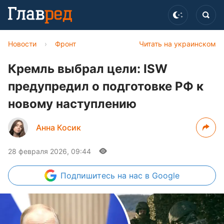
Новости
›
Фронт
Читать на украинском
Кремль выбрал цели: ISW
предупредил о подготовке РФ к
новому наступлению
Анна Косик
28 февраля 2026, 09:44
Подпишитесь
на нас в Google