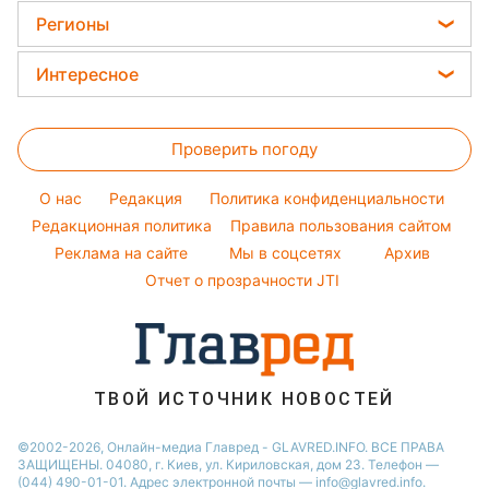
Магнитные бури
Женские стрижки
Елена Зеленская
Регионы
Погода на сегодня
Окрашивание волос
Ани Лорак
Новости Львова
Погода на завтра
Интересное
Красивый маникюр
Кейт Миддлтон
Новости Харькова
Пылевая буря
Головоломки
Модные ошибки
Алла Пугачева
Новости Днепра
Проверить погоду
Тесты по картинке
Новости моды
Максим Галкин
Новости Полтавы
Оптические иллюзии
Советы от Андре Тана
Настя Каменских
O нас
Редакция
Политика конфиденциальности
Новости Сум
Народные приметы
Редакционная политика
Правила пользования сайтом
Виталий Козловский
Новости Тернополя
Реклама на сайте
Мы в соцсетях
Архив
Все о шоу-бизнесе
Потап
Новости Черкассы
Отчет о прозрачности JTI
Новости Житомира
Новости Ровно
Новости Одессы
ТВОЙ ИСТОЧНИК НОВОСТЕЙ
Новости Запорожья
©2002-2026, Онлайн-медиа Главред - GLAVRED.INFO. ВСЕ ПРАВА
ЗАЩИЩЕНЫ. 04080, г. Киев, ул. Кириловская, дом 23. Телефон —
(044) 490-01-01. Адрес электронной почты — info@glavred.info.