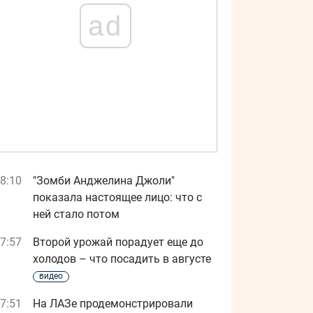
ad
8:10
"Зомби Анджелина Джоли"
показала настоящее лицо: что с
ней стало потом
7:57
Второй урожай порадует еще до
холодов – что посадить в августе
видео
7:51
На ЛАЗе продемонстрировали