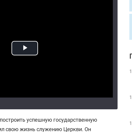
1
1
 построить успешную государственную
1
ил свою жизнь служению Церкви. Он