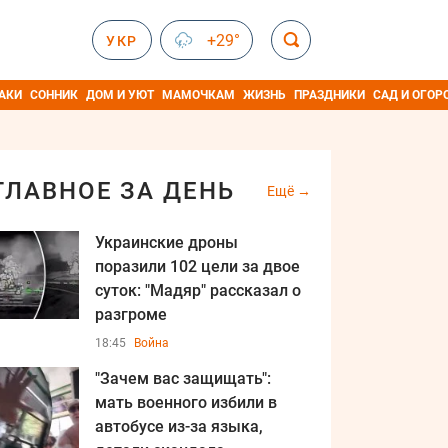
+29°
УКР
АКИ
СОННИК
ДОМ И УЮТ
МАМОЧКАМ
ЖИЗНЬ
ПРАЗДНИКИ
САД И ОГОР
ГЛАВНОЕ ЗА ДЕНЬ
Ещё
Украинские дроны
поразили 102 цели за двое
суток: "Мадяр" рассказал о
разгроме
18:45
Война
"Зачем вас защищать":
мать военного избили в
автобусе из-за языка,