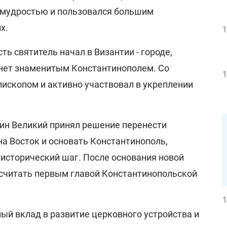
, мудростью и пользовался большим
х.
1
ь святитель начал в Византии - городе,
нет знаменитым Константинополем. Со
1
пископом и активно участвовал в укреплении
ин Великий принял решение перенести
а Восток и основать Константинополь,
исторический шаг. После основания новой
 считать первым главой Константинопольской
1
ый вклад в развитие церковного устройства и