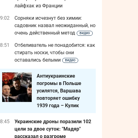
лайфхак из Франции
9:02
Сорняки исчезнут без химии:
садовник назвал неожиданный, но
очень действенный метод
видео
8:51
Отбеливатель не понадобится: как
стирать носки, чтобы они
оставались белыми
видео
Антиукраинские
погромы в Польше
усилятся, Варшава
повторяет ошибку
1939 года – Кулик
8:45
Украинские дроны поразили 102
цели за двое суток: "Мадяр"
рассказал о разгроме