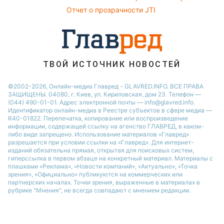
Новости Одессы
Филипп Киркоров
Отчет о прозрачности JTI
Праздничное меню
Новости Черкассы
Новости Ровно
Новости Запорожья
ТВОЙ ИСТОЧНИК НОВОСТЕЙ
©2002-2026, Онлайн-медиа Главред - GLAVRED.INFO. ВСЕ ПРАВА
ЗАЩИЩЕНЫ. 04080, г. Киев, ул. Кириловская, дом 23. Телефон —
(044) 490-01-01. Адрес электронной почты — info@glavred.info.
Идентификатор онлайн-медиа в Реестре cубъектов в сфере медиа —
R40-01822.
Перепечатка, копирование или воспроизведение
информации, содержащей ссылку на агенство ГЛАВРЕД, в каком-
либо виде запрещено. Использование материалов «Главред»
разрешается при условии ссылки на «Главред». Для интернет-
изданий обязательна прямая, открытая для поисковых систем,
гиперссылка в первом абзаце на конкретный материал. Материалы с
плашками «Реклама», «Новости компаний», «Актуально», «Точка
зрения», «Официально» публикуются на коммерческих или
партнерских началах. Точки зрения, выраженные в материалах в
рубрике "Мнения", не всегда совпадают с мнением редакции.