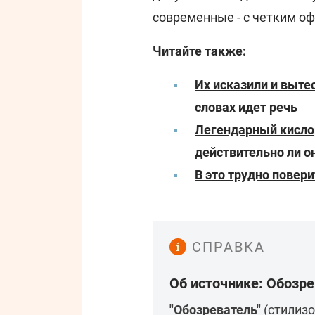
современные - с четким о
Читайте также:
Их исказили и выте
словах идет речь
Легендарный кислор
действительно ли о
В это трудно повер
СПРАВКА
Об источнике: Обозр
"Обозреватель"
(стилизо