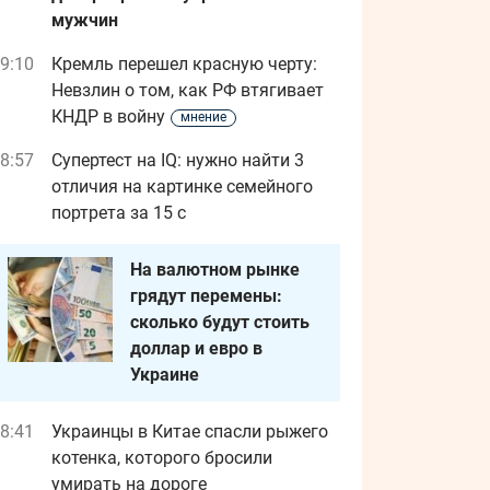
мужчин
9:10
Кремль перешел красную черту:
Невзлин о том, как РФ втягивает
КНДР в войну
мнение
8:57
Супертест на IQ: нужно найти 3
отличия на картинке семейного
портрета за 15 с
На валютном рынке
грядут перемены:
сколько будут стоить
доллар и евро в
Украине
8:41
Украинцы в Китае спасли рыжего
котенка, которого бросили
умирать на дороге