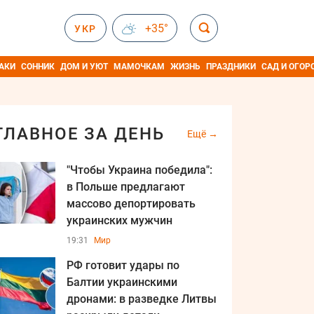
+35°
УКР
АКИ
СОННИК
ДОМ И УЮТ
МАМОЧКАМ
ЖИЗНЬ
ПРАЗДНИКИ
САД И ОГОР
ГЛАВНОЕ ЗА ДЕНЬ
Ещё
"Чтобы Украина победила":
в Польше предлагают
массово депортировать
украинских мужчин
19:31
Мир
РФ готовит удары по
Балтии украинскими
дронами: в разведке Литвы