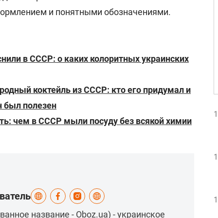
формлением и понятными обозначениями.
снили в СССР: о каких колоритных украинских
одный коктейль из СССР: кто его придумал и
н был полезен
1
ить: чем в СССР мыли посуду без всякой химии
1
еватель
1
ванное название - Oboz.ua) - украинское