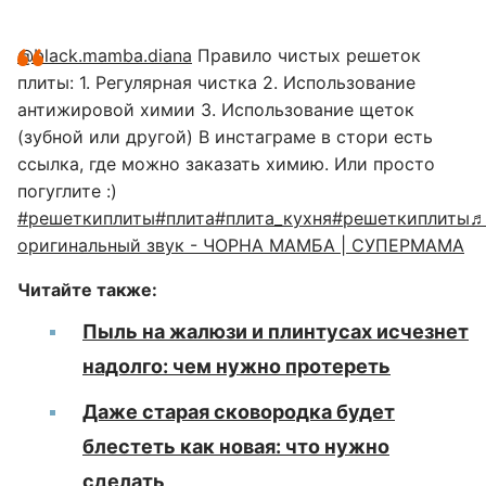
@black.mamba.diana
Правило чистых решеток
плиты: 1. Регулярная чистка 2. Использование
антижировой химии 3. Использование щеток
(зубной или другой) В инстаграме в стори есть
ссылка, где можно заказать химию. Или просто
погуглите :)
#решеткиплиты
#плита
#плита_кухня
#решеткиплиты
оригинальный звук - ЧОРНА МАМБА | СУПЕРМАМА
Читайте также:
Пыль на жалюзи и плинтусах исчезнет
надолго: чем нужно протереть
Даже старая сковородка будет
блестеть как новая: что нужно
сделать