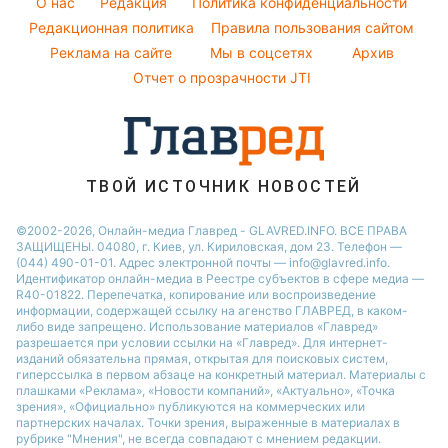
O нас
Редакция
Политика конфиденциальности
Авто
Ани Лорак
Курс валют
Редакционная политика
Правила пользования сайтом
Кейт Миддлтон
Реклама на сайте
Мы в соцсетях
Архив
Алла Пугачева
Отчет о прозрачности JTI
Максим Галкин
ТВОЙ ИСТОЧНИК НОВОСТЕЙ
©2002-2026, Онлайн-медиа Главред - GLAVRED.INFO. ВСЕ ПРАВА
ЗАЩИЩЕНЫ. 04080, г. Киев, ул. Кириловская, дом 23. Телефон —
(044) 490-01-01. Адрес электронной почты — info@glavred.info.
Идентификатор онлайн-медиа в Реестре cубъектов в сфере медиа —
R40-01822.
Перепечатка, копирование или воспроизведение
информации, содержащей ссылку на агенство ГЛАВРЕД, в каком-
либо виде запрещено. Использование материалов «Главред»
разрешается при условии ссылки на «Главред». Для интернет-
изданий обязательна прямая, открытая для поисковых систем,
гиперссылка в первом абзаце на конкретный материал. Материалы с
плашками «Реклама», «Новости компаний», «Актуально», «Точка
зрения», «Официально» публикуются на коммерческих или
партнерских началах. Точки зрения, выраженные в материалах в
рубрике "Мнения", не всегда совпадают с мнением редакции.