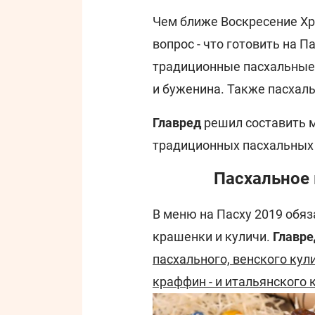
Чем ближе Воскресение Хр
вопрос - что готовить на П
традиционные пасхальные 
и буженина. Также пасхал
Главред
решил составить м
традиционных пасхальных
Пасхальное 
В меню на Пасху 2019 обя
крашенки и куличи.
Главре
пасхального, венского кул
краффин - и итальянского 