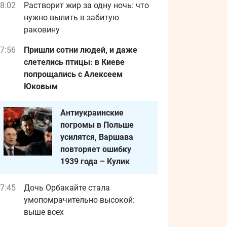
8:02
Растворит жир за одну ночь: что
нужно вылить в забитую
раковину
7:56
Пришли сотни людей, и даже
слетелись птицы: в Киеве
попрощались с Алексеем
Юковым
Антиукраинские
погромы в Польше
усилятся, Варшава
повторяет ошибку
1939 года – Кулик
7:45
Дочь Орбакайте стала
умопомрачительно высокой:
выше всех