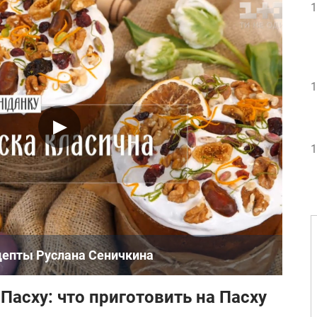
1
1
1
ецепты Руслана Сеничкина
Пасху: что приготовить на Пасху