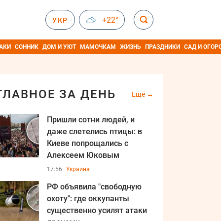
+22°
УКР
АКИ
СОННИК
ДОМ И УЮТ
МАМОЧКАМ
ЖИЗНЬ
ПРАЗДНИКИ
САД И ОГОР
ГЛАВНОЕ ЗА ДЕНЬ
Ещё
Пришли сотни людей, и
даже слетелись птицы: в
Киеве попрощались с
Алексеем Юковым
17:56
Украина
РФ объявила "свободную
охоту": где оккупанты
существенно усилят атаки