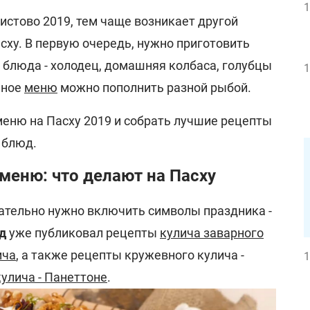
1
истово 2019, тем чаще возникает другой
асху. В первую очередь, нужно приготовить
блюда - холодец, домашняя колбаса, голубцы
1
ьное
меню
можно пополнить разной рыбой.
еню на Пасху 2019 и собрать лучшие рецепты
 блюд.
меню: что делают на Пасху
зательно нужно включить символы праздника -
д
уже публиковал рецепты
кулича заварного
ича
, а также рецепты кружевного кулича -
1
кулича - Панеттоне
.