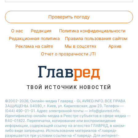
Алла Пугачева
Новости Львова
Уборка
Головоломки
Новости моды
Максим Галкин
Новости Полтавы
Проверить погоду
Тесты по картинке
Советы от Андре Тана
Настя Каменских
Новости Днепра
Оптические иллюзии
Женские стрижки
Виталий Козловский
O нас
Редакция
Политика конфиденциальности
Новости Сум
Народные приметы
Редакционная политика
Правила пользования сайтом
Потап
Новости Тернополя
Реклама на сайте
Мы в соцсетях
Архив
Все о шоу-бизнесе
София Ротару
Новости Черкассы
Отчет о прозрачности JTI
Новости Житомира
Новости Ровно
Новости Одессы
ТВОЙ ИСТОЧНИК НОВОСТЕЙ
Новости Запорожья
©2002-2026, Онлайн-медиа Главред - GLAVRED.INFO. ВСЕ ПРАВА
ЗАЩИЩЕНЫ. 04080, г. Киев, ул. Кириловская, дом 23. Телефон —
(044) 490-01-01. Адрес электронной почты — info@glavred.info.
Идентификатор онлайн-медиа в Реестре cубъектов в сфере медиа —
R40-01822.
Перепечатка, копирование или воспроизведение
информации, содержащей ссылку на агенство ГЛАВРЕД, в каком-
либо виде запрещено. Использование материалов «Главред»
разрешается при условии ссылки на «Главред». Для интернет-