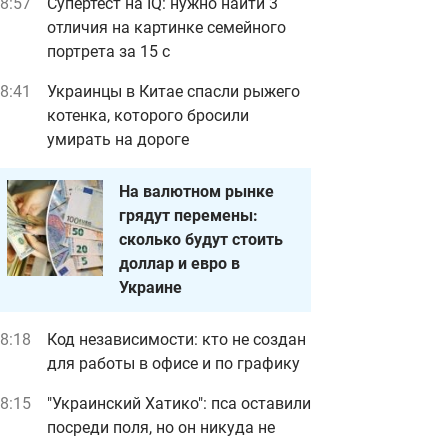
8:57
Супертест на IQ: нужно найти 3
отличия на картинке семейного
портрета за 15 с
8:41
Украинцы в Китае спасли рыжего
котенка, которого бросили
умирать на дороге
На валютном рынке
грядут перемены:
сколько будут стоить
доллар и евро в
Украине
8:18
Код независимости: кто не создан
для работы в офисе и по графику
8:15
"Украинский Хатико": пса оставили
посреди поля, но он никуда не