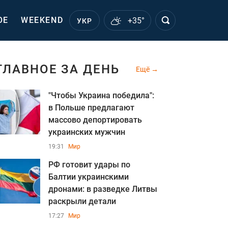
ОЕ
WEEKEND
+35°
УКР
ГЛАВНОЕ ЗА ДЕНЬ
Ещё
"Чтобы Украина победила":
в Польше предлагают
массово депортировать
украинских мужчин
19:31
Мир
РФ готовит удары по
Балтии украинскими
дронами: в разведке Литвы
раскрыли детали
17:27
Мир