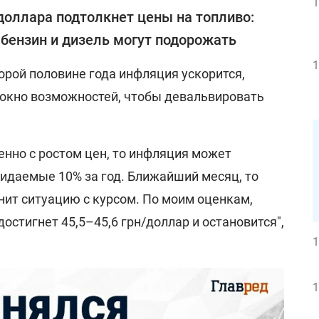
1
доллара подтолкнет цены на топливо:
 бензин и дизель могут подорожать
1
торой половине года инфляция ускорится,
ь окно возможностей, чтобы девальвировать
енно с ростом цен, то инфляция может
идаемые 10% за год. Ближайший месяц, то
нит ситуацию с курсом. По моим оценкам,
остигнет 45,5–45,6 грн/доллар и остановится",
1
1