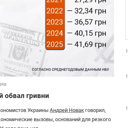
1
1
вред
й обвал гривни
1
кономистов Украины
Андрей Новак
говорил,
экономические вызовы, оснований для резкого