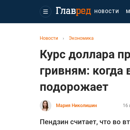
НОВОСТИ
М
Новости
›
Экономика
Курс доллара пр
гривням: когда
подорожает
Мария Николишин
16 
Пендзин считает, что во в