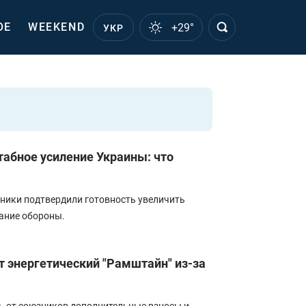
ОЕ
WEEKEND
+29°
УКР
абное усиление Украины: что
ники подтвердили готовность увеличить
ание обороны.
т энергетический "Рамштайн" из-за