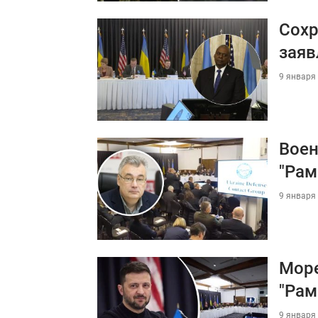
Сохр
заяв
9 января 
Воен
"Рам
9 января 
Море
"Рам
9 января 