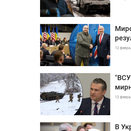
Миро
резу
12 феврал
"ВСУ
мирн
12 феврал
В Ук