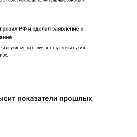
ь от союзников дополнительные взносы и
розил РФ и сделал заявление о
раине
и другие меры в случае отсутствия пути к
иве.
высит показатели прошлых