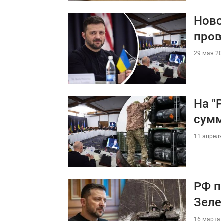
Ново
про
29 мая 20
На "
сум
11 апреля
РФ п
Зеле
16 марта 