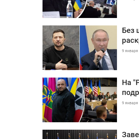
Без 
раск
9 января 
На "
подр
9 января 
Заве