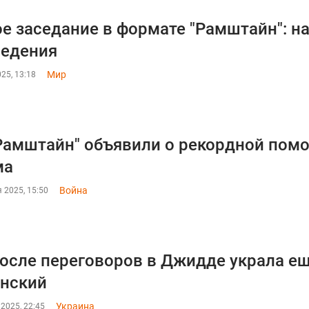
е заседание в формате "Рамштайн": н
ведения
Мир
25, 13:18
Рамштайн" объявили о рекордной помо
ма
Война
 2025, 15:50
осле переговоров в Джидде украла е
нский
Украина
2025, 22:45