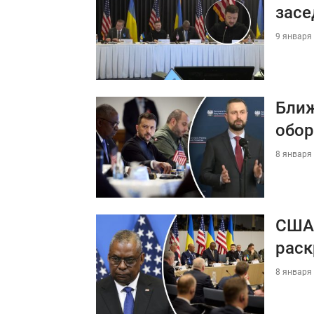
засе
9 января 
Ближ
обо
8 января 
США 
раск
8 января 