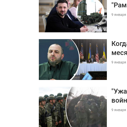
"Рам
9 января 
Когд
мес
9 января 
"Ужа
войн
9 января 