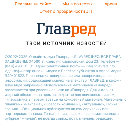
Реклама на сайте
Мы в соцсетях
Архив
Новости Сум
Отчет о прозрачности JTI
Новости Тернополя
Новости Черкассы
Новости Житомира
Новости Ровно
ТВОЙ ИСТОЧНИК НОВОСТЕЙ
Новости Одессы
©2002-2026, Онлайн-медиа Главред - GLAVRED.INFO. ВСЕ ПРАВА
ЗАЩИЩЕНЫ. 04080, г. Киев, ул. Кириловская, дом 23. Телефон —
Новости Запорожья
(044) 490-01-01. Адрес электронной почты — info@glavred.info.
Идентификатор онлайн-медиа в Реестре cубъектов в сфере медиа —
R40-01822.
Перепечатка, копирование или воспроизведение
информации, содержащей ссылку на агенство ГЛАВРЕД, в каком-
либо виде запрещено. Использование материалов «Главред»
разрешается при условии ссылки на «Главред». Для интернет-
изданий обязательна прямая, открытая для поисковых систем,
гиперссылка в первом абзаце на конкретный материал. Материалы с
плашками «Реклама», «Новости компаний», «Актуально», «Точка
зрения», «Официально» публикуются на коммерческих или
партнерских началах. Точки зрения, выраженные в материалах в
рубрике "Мнения", не всегда совпадают с мнением редакции.