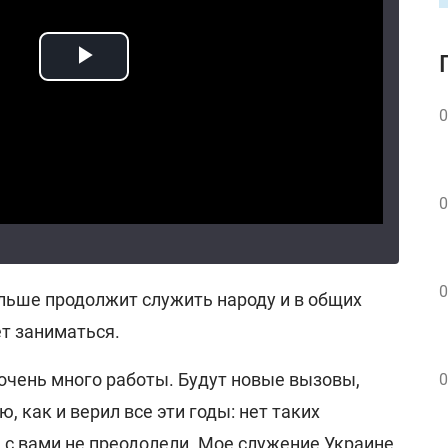
0
0
0
альше продолжит служить народу и в общих
ет заниматься.
 очень много работы. Будут новые вызовы,
0
, как и верил все эти годы: нет таких
 с вами не преодолели. Мое служение Украине