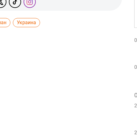
ман
Украина
0
0
2
2