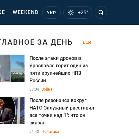
ОЕ
WEEKEND
+25°
УКР
ГЛАВНОЕ ЗА ДЕНЬ
Ещё
После атаки дронов в
Ярославле горит один из
пяти крупнейших НПЗ
России
07:04
Война
После резонанса вокруг
НАТО Залужный расставил
все точки над "i": что он
сказал
01:43
Политика