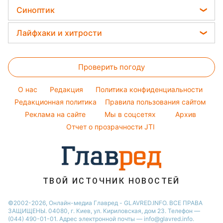
Салаты
Виталий Козловский
Головоломки
Новости Житомира
Синоптик
Простые блюда
Потап
Тесты по картинке
Новости Харькова
Прогноз погоды
Легкие десерты
Лайфхаки и хитрости
София Ротару
Оптические иллюзии
Новости Одессы
Магнитные бури
Напитки
Ольга Сумская
Все о сале
Народные приметы
Новости Полтавы
Погода на сегодня
Праздничное меню
Проверить погоду
Стирка
Все о шоу-бизнесе
Новости Сум
Погода на завтра
Уборка
Новости Черкассы
O нас
Редакция
Политика конфиденциальности
Пылевая буря
Комнатные растения
Редакционная политика
Правила пользования сайтом
Новости Ровно
Реклама на сайте
Мы в соцсетях
Архив
Авто
Новости Запорожья
Отчет о прозрачности JTI
ТВОЙ ИСТОЧНИК НОВОСТЕЙ
©2002-2026, Онлайн-медиа Главред - GLAVRED.INFO. ВСЕ ПРАВА
ЗАЩИЩЕНЫ. 04080, г. Киев, ул. Кириловская, дом 23. Телефон —
(044) 490-01-01. Адрес электронной почты — info@glavred.info.