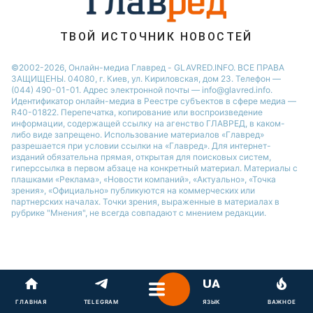
Потап
ТВОЙ ИСТОЧНИК НОВОСТЕЙ
©2002-2026, Онлайн-медиа Главред - GLAVRED.INFO. ВСЕ ПРАВА
ЗАЩИЩЕНЫ. 04080, г. Киев, ул. Кириловская, дом 23. Телефон —
(044) 490-01-01. Адрес электронной почты — info@glavred.info.
Идентификатор онлайн-медиа в Реестре cубъектов в сфере медиа —
R40-01822.
Перепечатка, копирование или воспроизведение
информации, содержащей ссылку на агенство ГЛАВРЕД, в каком-
либо виде запрещено. Использование материалов «Главред»
разрешается при условии ссылки на «Главред». Для интернет-
изданий обязательна прямая, открытая для поисковых систем,
гиперссылка в первом абзаце на конкретный материал. Материалы с
плашками «Реклама», «Новости компаний», «Актуально», «Точка
зрения», «Официально» публикуются на коммерческих или
партнерских началах. Точки зрения, выраженные в материалах в
рубрике "Мнения", не всегда совпадают с мнением редакции.
ГЛАВНАЯ
TELEGRAM
ЯЗЫК
ВАЖНОЕ