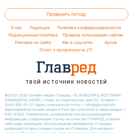
Стирка
Пылевая буря
Ани Лорак
Цены на продукты
Модные ошибки
Новости Львова
Уборка
Проверить погоду
Денежная помощь
Новости моды
Новости Ровно
Комнатные растения
Тарифы
Советы от Андре Тана
O нас
Редакция
Политика конфиденциальности
Авто
Курс валют
Редакционная политика
Правила пользования сайтом
Реклама на сайте
Мы в соцсетях
Архив
Отчет о прозрачности JTI
ТВОЙ ИСТОЧНИК НОВОСТЕЙ
©2002-2026, Онлайн-медиа Главред - GLAVRED.INFO. ВСЕ ПРАВА
ЗАЩИЩЕНЫ. 04080, г. Киев, ул. Кириловская, дом 23. Телефон —
(044) 490-01-01. Адрес электронной почты — info@glavred.info.
Идентификатор онлайн-медиа в Реестре cубъектов в сфере медиа —
R40-01822.
Перепечатка, копирование или воспроизведение
информации, содержащей ссылку на агенство ГЛАВРЕД, в каком-
либо виде запрещено. Использование материалов «Главред»
разрешается при условии ссылки на «Главред». Для интернет-