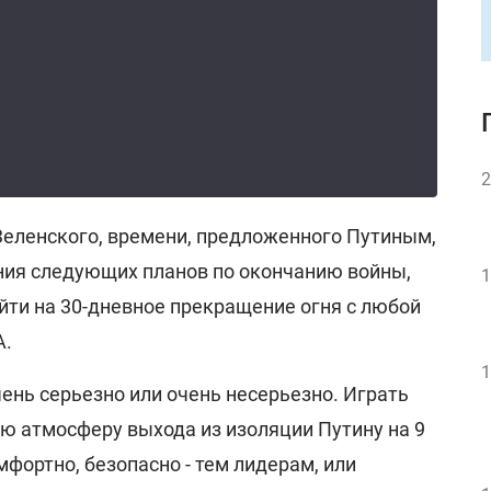
2
 Зеленского, времени, предложенного Путиным,
ния следующих планов по окончанию войны,
1
йти на 30-дневное прекращение огня с любой
А.
1
чень серьезно или очень несерьезно. Играть
ую атмосферу выхода из изоляции Путину на 9
мфортно, безопасно - тем лидерам, или