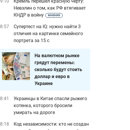
9:10
Кремль перешел красную черту:
Невзлин о том, как РФ втягивает
КНДР в войну
мнение
8:57
Супертест на IQ: нужно найти 3
отличия на картинке семейного
портрета за 15 с
На валютном рынке
грядут перемены:
сколько будут стоить
доллар и евро в
Украине
8:41
Украинцы в Китае спасли рыжего
котенка, которого бросили
умирать на дороге
8:18
Код независимости: кто не создан