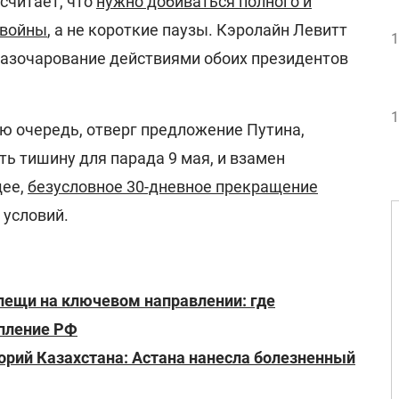
считает, что
нужно добиваться полного и
 войны
, а не короткие паузы. Кэролайн Левитт
1
разочарование действиями обоих президентов
1
ою очередь, отверг предложение Путина,
ть тишину для парада 9 мая, и взамен
щее,
безусловное 30-дневное прекращение
 условий.
клещи на ключевом направлении: где
упление РФ
орий Казахстана: Астана нанесла болезненный