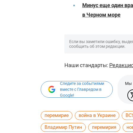
Минус еще один вра
в Черном море
Если вы заметили ошибку, выдел
сообщить об этом редакции.
Наши стандарты:
Редакцио
Следите за событиями
Мы 
вместе с Главредом в
Google!
перемирие
война в Украине
ВС
Владимир Путин
перемирия
но