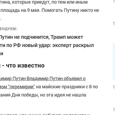
1
тина, которые приедут, по тем или иным
площадь на 9 мая. Помогать Путину никто не
.
1
ЕНДУЕМ:
Путин не подчинится, Трамп может
ти по РФ новый удар: эксперт раскрыл
ли
 - что известно
имир Путин Владимир Путин объявил о
мом "перемирии"
на майские праздники с 8 по
1
ания Дня победы, но эта идея не нашла
1