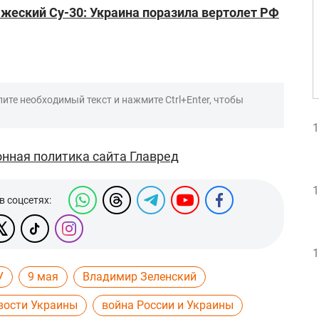
жеский Су-30: Украина поразила вертолет РФ
ите необходимый текст и нажмите Ctrl+Enter, чтобы
1
нная политика сайта Главред
1
в соцсетях:
1
У
9 мая
Владимир Зеленский
вости Украины
война России и Украины