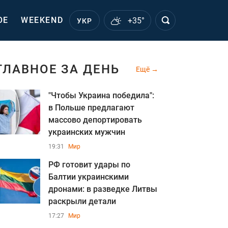
ОЕ
WEEKEND
+35°
УКР
ГЛАВНОЕ ЗА ДЕНЬ
Ещё
"Чтобы Украина победила":
в Польше предлагают
массово депортировать
украинских мужчин
19:31
Мир
РФ готовит удары по
Балтии украинскими
дронами: в разведке Литвы
раскрыли детали
17:27
Мир