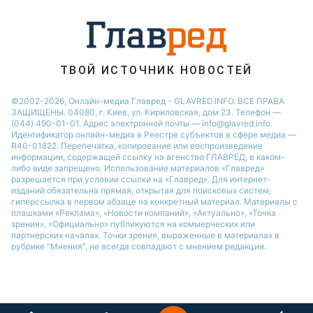
Новости Ровно
Новости Одессы
Новости Запорожья
ТВОЙ ИСТОЧНИК НОВОСТЕЙ
©2002-2026, Онлайн-медиа Главред - GLAVRED.INFO. ВСЕ ПРАВА
ЗАЩИЩЕНЫ. 04080, г. Киев, ул. Кириловская, дом 23. Телефон —
(044) 490-01-01. Адрес электронной почты — info@glavred.info.
Идентификатор онлайн-медиа в Реестре cубъектов в сфере медиа —
R40-01822.
Перепечатка, копирование или воспроизведение
информации, содержащей ссылку на агенство ГЛАВРЕД, в каком-
либо виде запрещено. Использование материалов «Главред»
разрешается при условии ссылки на «Главред». Для интернет-
изданий обязательна прямая, открытая для поисковых систем,
гиперссылка в первом абзаце на конкретный материал. Материалы с
плашками «Реклама», «Новости компаний», «Актуально», «Точка
зрения», «Официально» публикуются на коммерческих или
партнерских началах. Точки зрения, выраженные в материалах в
рубрике "Мнения", не всегда совпадают с мнением редакции.