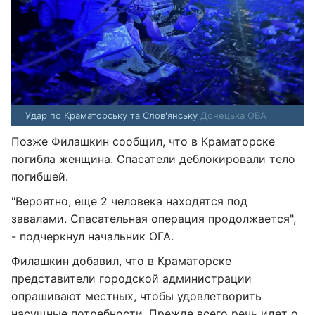
Удар по Краматорську та Слов'янську
Донецька ОВА
Позже Филашкин сообщил, что в Краматорске
погибла женщина. Спасатели деблокировали тело
погибшей.
"Вероятно, еще 2 человека находятся под
завалами. Спасательная операция продолжается",
- подчеркнул начальник ОГА.
Филашкин добавил, что в Краматорске
представители городской администрации
опрашивают местных, чтобы удовлетворить
насущные потребности. Прежде всего речь идет о