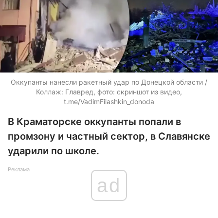
Оккупанты нанесли ракетный удар по Донецкой области /
Коллаж: Главред, фото: скриншот из видео,
t.me/VadimFilashkin_donoda
В Краматорске оккупанты попали в
промзону и частный сектор, в Славянске
ударили по школе.
Реклама
ad