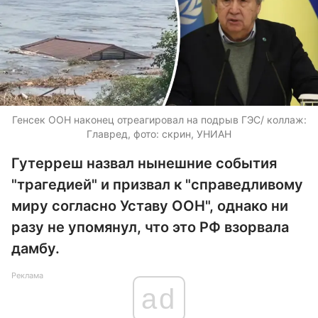
Генсек ООН наконец отреагировал на подрыв ГЭС/ коллаж:
Главред, фото: скрин, УНИАН
Гутерреш назвал нынешние события
"трагедией" и призвал к "справедливому
миру согласно Уставу ООН", однако ни
разу не упомянул, что это РФ взорвала
дамбу.
Реклама
ad