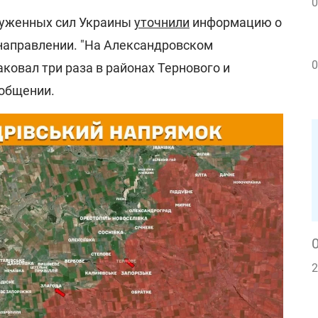
0
руженных сил Украины
уточнили
информацию о
направлении. "На Александровском
0
ковал три раза в районах Тернового и
ообщении.
2