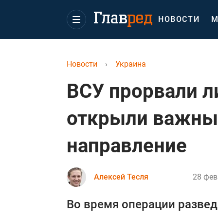
НОВОСТИ
М
Новости
›
Украина
ВСУ прорвали л
открыли важный
направление
Алексей Тесля
28 фев
Во время операции разве