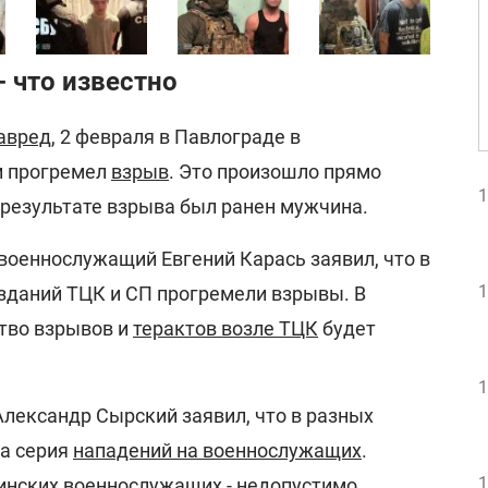
 что известно
авред
, 2 февраля в Павлограде в
и прогремел
взрыв
. Это произошло прямо
1
 результате взрыва был ранен мужчина.
военнослужащий Евгений Карась заявил, что в
1
 зданий ТЦК и СП прогремели взрывы. В
тво взрывов и
терактов возле ТЦК
будет
1
ександр Сырский заявил, что в разных
а серия
нападений на военнослужащих
.
1
инских военнослужащих - недопустимо.