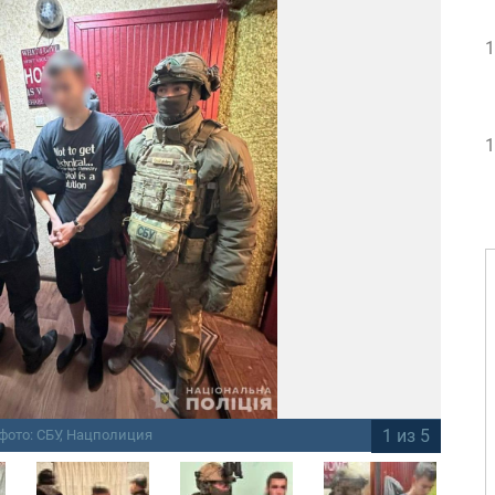
1
1
1 из 5
фото: СБУ, Нацполиция
По