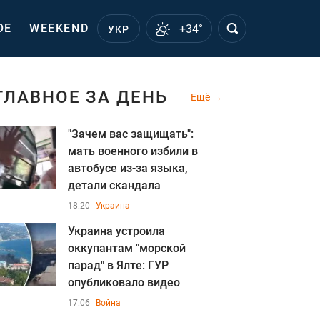
ОЕ
WEEKEND
+34°
УКР
ГЛАВНОЕ ЗА ДЕНЬ
Ещё
"Зачем вас защищать":
мать военного избили в
автобусе из-за языка,
детали скандала
18:20
Украина
Украина устроила
оккупантам "морской
парад" в Ялте: ГУР
опубликовало видео
17:06
Война