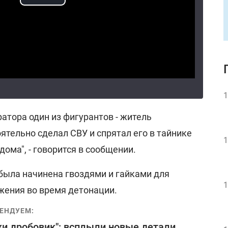
1
ратора один из фигурантов - житель
ятельно сделал СВУ и спрятал его в тайнике
1
дома", - говорится в сообщении.
 была начинена гвоздями и гайками для
1
жения во время детонации.
ЕНДУЕМ:
и дробовик": всплыли новые детали