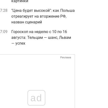
картинки
7:28
"Цена будет высокой": как Польша
отреагирует на вторжение РФ,
назван сценарий
7:09
Гороскоп на неделю с 10 по 16
августа: Тельцам — шанс, Львам
— успех
Реклама
ad
дозреваемые в подрыве ТЦК
фото: СБУ, Нацполиция