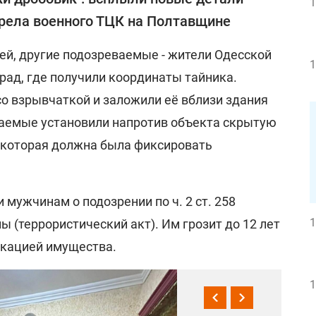
1
рела военного ТЦК на Полтавщине
ей, другие подозреваемые - жители Одесской
1
рад, где получили координаты тайника.
со взрывчаткой и заложили её вблизи здания
ваемые установили напротив объекта скрытую
 которая должна была фиксировать
мужчинам о подозрении по ч. 2 ст. 258
1
ы (террористический акт). Им грозит до 12 лет
скацией имущества.
1