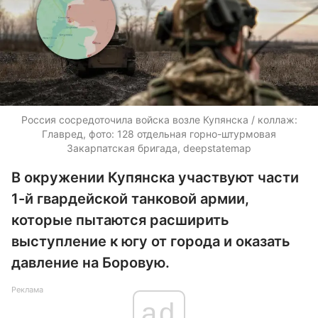
Россия сосредоточила войска возле Купянска / коллаж:
Главред, фото: 128 отдельная горно-штурмовая
Закарпатская бригада, deepstatemap
В окружении Купянска участвуют части
1-й гвардейской танковой армии,
которые пытаются расширить
выступление к югу от города и оказать
давление на Боровую.
Реклама
ad