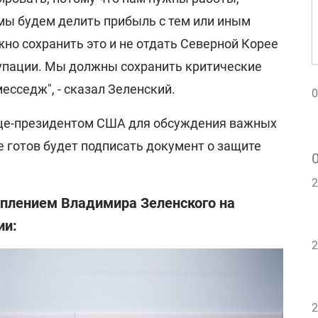
 мы будем делить прибыль с тем или иным
но сохранить это и не отдать Северной Корее
упации. Мы должны сохранить критические
есседж", - сказал Зеленский.
0
ице-президентом США для обсуждения важных
 готов будет подписать документ о защите
2
уплением Владимира Зеленского на
ии:
2
2