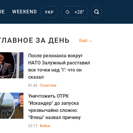
ОЕ
WEEKEND
+28°
УКР
ГЛАВНОЕ ЗА ДЕНЬ
Ещё
После резонанса вокруг
НАТО Залужный расставил
все точки над "i": что он
сказал
01:43
Политика
Уничтожить ОТРК
"Искандер" до запуска
чрезвычайно сложно:
"Флеш" назвал причину
22:17
Война