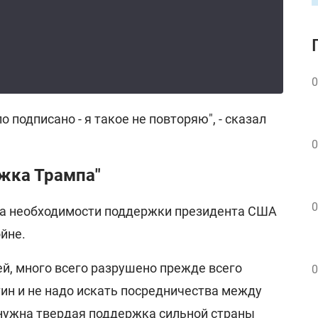
0
 подписано - я такое не повторяю", - сказал
0
жка Трампа"
0
на необходимости поддержки президента США
йне.
тей, много всего разрушено прежде всего
0
тин и не надо искать посредничества между
нужна твердая поддержка сильной страны