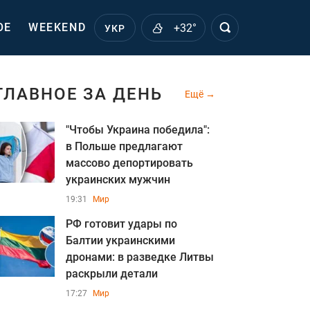
ОЕ
WEEKEND
+32°
УКР
ГЛАВНОЕ ЗА ДЕНЬ
Ещё
"Чтобы Украина победила":
в Польше предлагают
массово депортировать
украинских мужчин
19:31
Мир
РФ готовит удары по
Балтии украинскими
дронами: в разведке Литвы
раскрыли детали
17:27
Мир