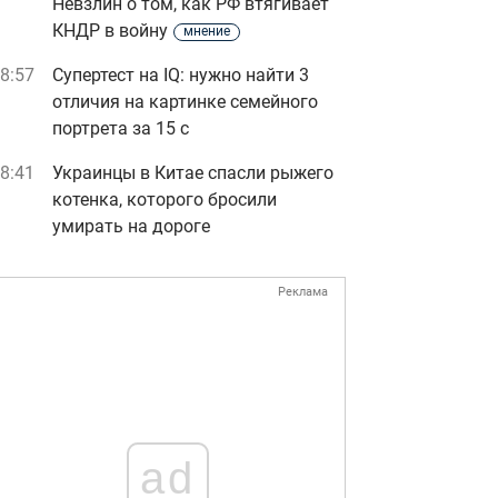
Невзлин о том, как РФ втягивает
КНДР в войну
мнение
8:57
Супертест на IQ: нужно найти 3
отличия на картинке семейного
портрета за 15 с
8:41
Украинцы в Китае спасли рыжего
котенка, которого бросили
умирать на дороге
Реклама
ad