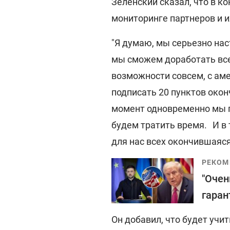
Зеленский сказал, что в ко
мониторинге партнеров и 
"Я думаю, мы серьезно нас
мы сможем доработать все
возможности совсем, с ам
подписать 20 пунктов оконч
момент одновременно мы п
будем тратить время. И в 
для нас всех окончившаяся 
РЕКОМ
"Очен
гаран
Он добавил, что будет учи