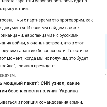
нтексте гарантий безопасности речь идет о
их присутствии.
1
троены, мы с партнерами это проговорим, как
 документы. И если мы найдем все же
ериканцами, европейцами и с русскими,
ания войны, я очень настроен, что в этот
олучим гарантию безопасности. То есть не
тот момент, когда мы их получим, это будет
война", - заявил президент.
1
ЕНДУЕМ:
ь мощный пакет": CNN узнал, какие
тии безопасности получит Украина
тываться и позиция командования армии.
1