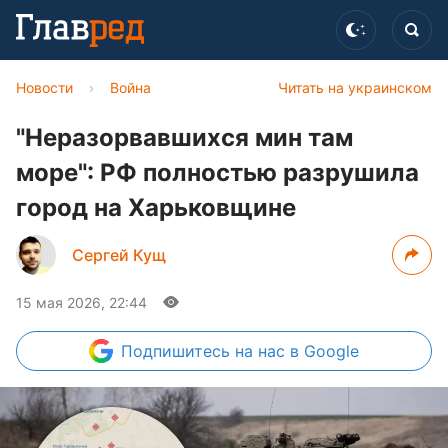
Новости
›
Война
Читать на украинском
"Неразорвавшихся мин там
море": РФ полностью разрушила
город на Харьковщине
Сергей Кущ
15 мая 2026, 22:44
Подпишитесь
на нас в Google