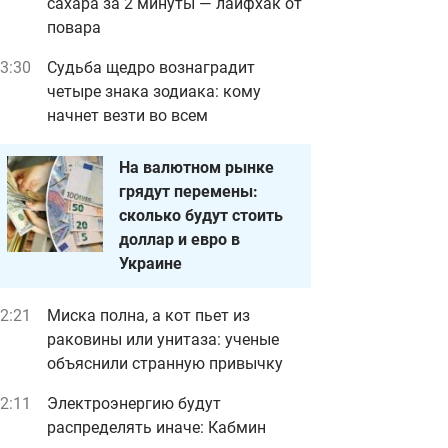
сахара за 2 минуты — лайфхак от
повара
3:30
Судьба щедро вознаградит
четыре знака зодиака: кому
начнет везти во всем
На валютном рынке
грядут перемены:
сколько будут стоить
доллар и евро в
Украине
2:21
Миска полна, а кот пьет из
раковины или унитаза: ученые
объяснили странную привычку
2:11
Электроэнергию будут
распределять иначе: Кабмин