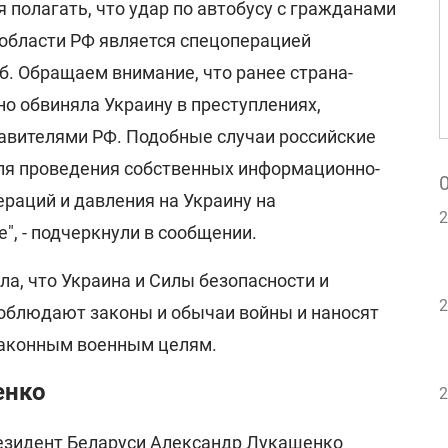
я полагать, что удар по автобусу с гражданами
 области РФ является спецоперацией
б. Обращаем внимание, что ранее страна-
но обвиняла Украину в преступлениях,
авителями РФ. Подобные случаи российские
ля проведения собственных информационно-
ераций и давления на Украину на
2
", - подчеркнули в сообщении.
ла, что Украина и Силы безопасности и
2
облюдают законы и обычаи войны и наносят
законным военным целям.
енко
2
зидент Беларуси
Александр Лукашенко