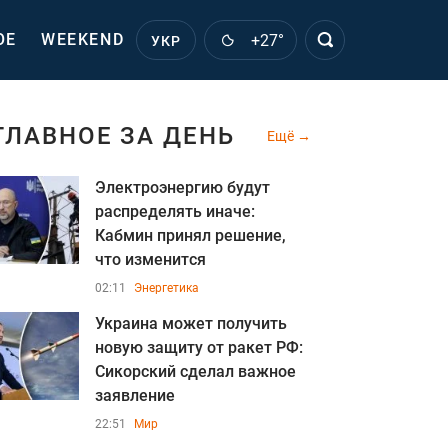
ОЕ
WEEKEND
+27°
УКР
ГЛАВНОЕ ЗА ДЕНЬ
Ещё
Электроэнергию будут
распределять иначе:
Кабмин принял решение,
что изменится
02:11
Энергетика
Украина может получить
новую защиту от ракет РФ:
Сикорский сделал важное
заявление
22:51
Мир