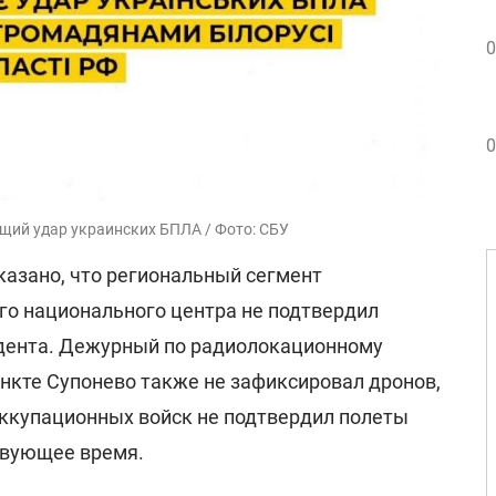
0
0
щий удар украинских БПЛА / Фото: СБУ
указано, что региональный сегмент
го национального центра не подтвердил
дента. Дежурный по радиолокационному
ункте Супонево также не зафиксировал дронов,
оккупационных войск не подтвердил полеты
твующее время.