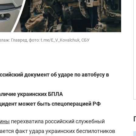
лаж: Главред, фото: t.me/E_V_Kovalchuk, СБУ
ссийский документ об ударе по автобусу в
аличие украинских БПЛА
нцидент может быть спецоперацией РФ
аины
перехватила российский служебный
цается факт удара украинских беспилотников