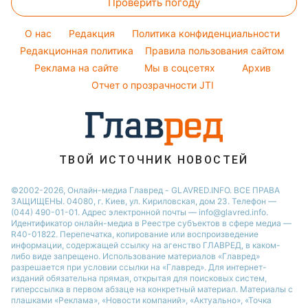
Проверить погоду
Окрашивание волос
Новости Полтавы
Виталий Козловский
Погода на завтра
Красивый маникюр
Новости Одессы
O нас
Редакция
Политика конфиденциальности
Пылевая буря
Модные ошибки
Редакционная политика
Правила пользования сайтом
Новости Сум
Реклама на сайте
Мы в соцсетях
Архив
Новости моды
Новости Черкассы
Отчет о прозрачности JTI
Советы от Андре Тана
ТВОЙ ИСТОЧНИК НОВОСТЕЙ
©2002-2026, Онлайн-медиа Главред - GLAVRED.INFO. ВСЕ ПРАВА
ЗАЩИЩЕНЫ. 04080, г. Киев, ул. Кириловская, дом 23. Телефон —
(044) 490-01-01. Адрес электронной почты — info@glavred.info.
Идентификатор онлайн-медиа в Реестре cубъектов в сфере медиа —
R40-01822.
Перепечатка, копирование или воспроизведение
информации, содержащей ссылку на агенство ГЛАВРЕД, в каком-
либо виде запрещено. Использование материалов «Главред»
разрешается при условии ссылки на «Главред». Для интернет-
изданий обязательна прямая, открытая для поисковых систем,
гиперссылка в первом абзаце на конкретный материал. Материалы с
плашками «Реклама», «Новости компаний», «Актуально», «Точка