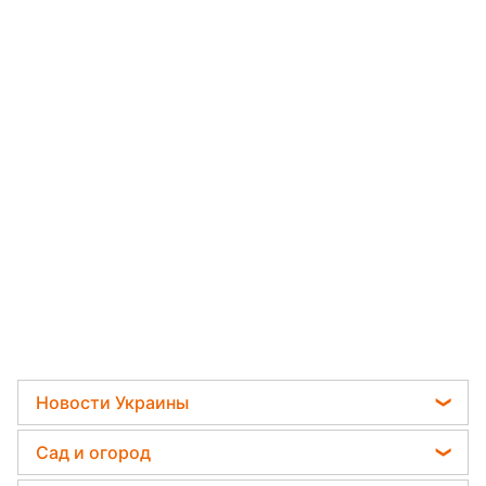
Новости Украины
Отключения света
Сад и огород
Телеграм новости Украины