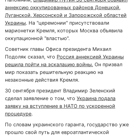
аннексию оккупированных районов Донецкой,
Луганской, Херсонской и Запорожской областей
Украины
. На "церемонии" присутствовали
марионетки Кремля, которых Москва объявила
оккупационной "властью".
Советник главы Офиса президента Михаил
Подоляк сказал, что
Россия аннексией Украины
решила пойти на эскалацию войны.
Он призвал
мир показать решительную реакцию на
незаконные действия Кремля.
30 сентября президент Владимир Зеленский
сделал заявление о том, что
Украина подала
заявку на вступление в НАТО по ускоренной
процедуре
.
По словам украинского гаранта, государство уже
прошло свой путь для евроатлантической