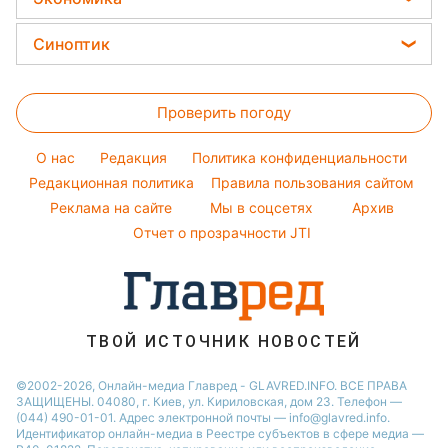
Простые блюда
Новости Черкассы
Уборка
Филипп Киркоров
Цены на продукты
Легкие десерты
Синоптик
Новости Житомира
Авто
Елена Зеленская
Денежная помощь
Напитки
Новости Ровно
Прогноз погоды
Стирка
Ани Лорак
Тарифы
Праздничное меню
Проверить погоду
Магнитные бури
Комнатные растения
Кейт Миддлтон
Курс валют
Погода на сегодня
Алла Пугачева
O нас
Редакция
Политика конфиденциальности
Погода на завтра
Редакционная политика
Правила пользования сайтом
Максим Галкин
Реклама на сайте
Мы в соцсетях
Архив
Пылевая буря
Настя Каменских
Отчет о прозрачности JTI
ТВОЙ ИСТОЧНИК НОВОСТЕЙ
©2002-2026, Онлайн-медиа Главред - GLAVRED.INFO. ВСЕ ПРАВА
ЗАЩИЩЕНЫ. 04080, г. Киев, ул. Кириловская, дом 23. Телефон —
(044) 490-01-01. Адрес электронной почты — info@glavred.info.
Идентификатор онлайн-медиа в Реестре cубъектов в сфере медиа —