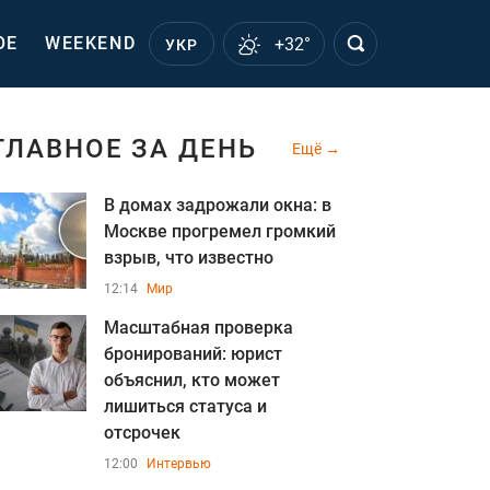
ОЕ
WEEKEND
+32°
УКР
ГЛАВНОЕ ЗА ДЕНЬ
Ещё
В домах задрожали окна: в
Москве прогремел громкий
взрыв, что известно
12:14
Мир
Масштабная проверка
бронирований: юрист
объяснил, кто может
лишиться статуса и
отсрочек
12:00
Интервью