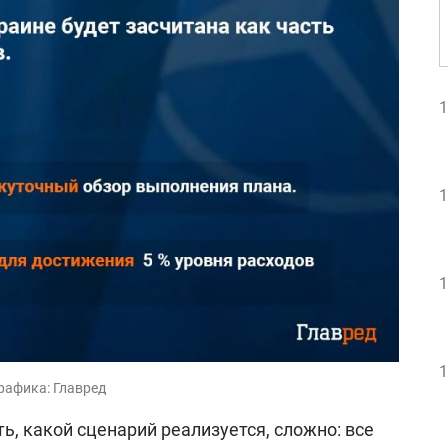
1
1
1
1
рафика: Главред
ть, какой сценарий реализуется, сложно: все