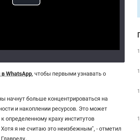
1
1
 в WhatsApp
, чтобы первыми узнавать о
1
аны начнут больше концентрироваться на
ности и накоплении ресурсов. Это может
 к определенному краху институтов
1
Хотя я не считаю это неизбежным", - отметил
ю
Главреду
.