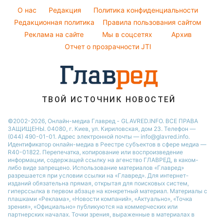
Погода на сегодня
O нас
Редакция
Политика конфиденциальности
Напитки
Погода на завтра
Редакционная политика
Правила пользования сайтом
Праздничное меню
Реклама на сайте
Мы в соцсетях
Архив
Пылевая буря
Отчет о прозрачности JTI
ТВОЙ ИСТОЧНИК НОВОСТЕЙ
©2002-2026, Онлайн-медиа Главред - GLAVRED.INFO. ВСЕ ПРАВА
ЗАЩИЩЕНЫ. 04080, г. Киев, ул. Кириловская, дом 23. Телефон —
(044) 490-01-01. Адрес электронной почты — info@glavred.info.
Идентификатор онлайн-медиа в Реестре cубъектов в сфере медиа —
R40-01822.
Перепечатка, копирование или воспроизведение
информации, содержащей ссылку на агенство ГЛАВРЕД, в каком-
либо виде запрещено. Использование материалов «Главред»
разрешается при условии ссылки на «Главред». Для интернет-
изданий обязательна прямая, открытая для поисковых систем,
гиперссылка в первом абзаце на конкретный материал. Материалы с
плашками «Реклама», «Новости компаний», «Актуально», «Точка
зрения», «Официально» публикуются на коммерческих или
партнерских началах. Точки зрения, выраженные в материалах в