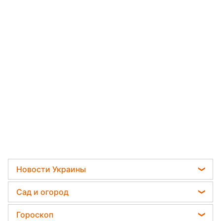
Новости Украины
Телеграм новости Украины
Сад и огород
Пенсии в Украине
Садовод назвал самое эффективное средство
Гороскоп
Мобилизация