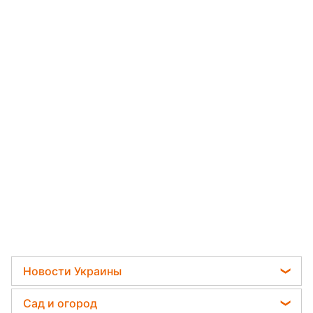
Новости Украины
Телеграм новости Украины
Сад и огород