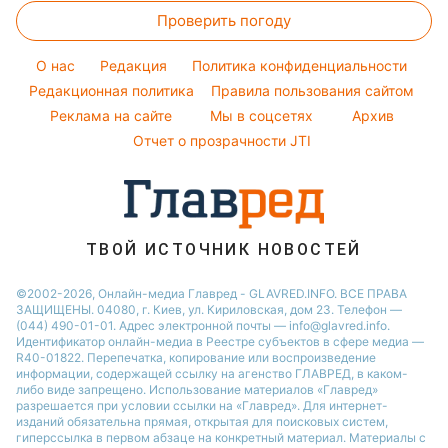
Ольга Сумская
Погода на сегодня
Праздничное меню
Новости Сум
Проверить погоду
Стирка
Все о шоу-бизнесе
Филипп Киркоров
Погода на завтра
Новости Черкассы
Уборка
O нас
Редакция
Политика конфиденциальности
Пылевая буря
Новости Ровно
Комнатные растения
Редакционная политика
Правила пользования сайтом
Реклама на сайте
Мы в соцсетях
Архив
Авто
Отчет о прозрачности JTI
ТВОЙ ИСТОЧНИК НОВОСТЕЙ
©2002-2026, Онлайн-медиа Главред - GLAVRED.INFO. ВСЕ ПРАВА
ЗАЩИЩЕНЫ. 04080, г. Киев, ул. Кириловская, дом 23. Телефон —
(044) 490-01-01. Адрес электронной почты — info@glavred.info.
Идентификатор онлайн-медиа в Реестре cубъектов в сфере медиа —
R40-01822.
Перепечатка, копирование или воспроизведение
информации, содержащей ссылку на агенство ГЛАВРЕД, в каком-
либо виде запрещено. Использование материалов «Главред»
разрешается при условии ссылки на «Главред». Для интернет-
изданий обязательна прямая, открытая для поисковых систем,
гиперссылка в первом абзаце на конкретный материал. Материалы с