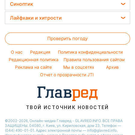
Головоломки
Алла Пугачева
Синоптик
Новости Одессы
Простые блюда
Модные ошибки
Тесты по картинке
Максим Галкин
Новости Харькова
Прогноз погоды
Легкие десерты
Лайфхаки и хитрости
Оптические иллюзии
Настя Каменских
Новости Полтавы
Магнитные бури
Напитки
Все о сале
Народные приметы
Виталий Козловский
Новости Сум
Погода на сегодня
Праздничное меню
Проверить погоду
Уборка
Все о шоу-бизнесе
Потап
Новости Черкассы
Погода на завтра
Стирка
София Ротару
O нас
Редакция
Политика конфиденциальности
Пылевая буря
Авто
Редакционная политика
Правила пользования сайтом
Ольга Сумская
Реклама на сайте
Мы в соцсетях
Архив
Комнатные растения
Филипп Киркоров
Отчет о прозрачности JTI
ТВОЙ ИСТОЧНИК НОВОСТЕЙ
©2002-2026, Онлайн-медиа Главред - GLAVRED.INFO. ВСЕ ПРАВА
ЗАЩИЩЕНЫ. 04080, г. Киев, ул. Кириловская, дом 23. Телефон —
(044) 490-01-01. Адрес электронной почты — info@glavred.info.