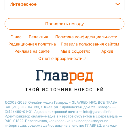
Женские стрижки
Погода на завтра
Интересное
Новости Полтавы
Кейт Миддлтон
Окрашивание волос
Пылевая буря
Головоломки
Новости Днепра
Алла Пугачева
Красивый маникюр
Проверить погоду
Тесты по картинке
Новости Сум
Максим Галкин
Модные ошибки
Оптические иллюзии
Новости Тернополя
Настя Каменских
O нас
Редакция
Политика конфиденциальности
Новости моды
Народные приметы
Редакционная политика
Новости Черкассы
Правила пользования сайтом
Виталий Козловский
Советы от Андре Тана
Реклама на сайте
Мы в соцсетях
Архив
Все о шоу-бизнесе
Новости Житомира
Потап
Отчет о прозрачности JTI
Новости Ровно
Новости Одессы
Новости Запорожья
ТВОЙ ИСТОЧНИК НОВОСТЕЙ
©2002-2026, Онлайн-медиа Главред - GLAVRED.INFO. ВСЕ ПРАВА
ЗАЩИЩЕНЫ. 04080, г. Киев, ул. Кириловская, дом 23. Телефон —
(044) 490-01-01. Адрес электронной почты — info@glavred.info.
Идентификатор онлайн-медиа в Реестре cубъектов в сфере медиа —
R40-01822.
Перепечатка, копирование или воспроизведение
информации, содержащей ссылку на агенство ГЛАВРЕД, в каком-