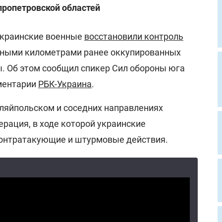
пропетровской областей
 украинские военные
восстановили контроль
тными километрами ранее оккупированных
ы. Об этом сообщил спикер Сил обороны юга
ментарии
РБК-Украина
.
уляйпольском и соседних направлениях
рация, в ходе которой украинские
контратакующие и штурмовые действия.