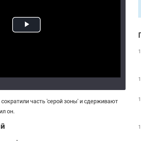
1
1
1
сократили часть 'серой зоны' и сдерживают
ил он.
ий
1