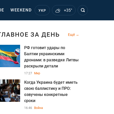
ОЕ
WEEKEND
+35°
УКР
ГЛАВНОЕ ЗА ДЕНЬ
Ещё
РФ готовит удары по
Балтии украинскими
дронами: в разведке Литвы
раскрыли детали
17:27
Мир
Когда Украина будет иметь
свою баллистику и ПРО:
озвучены конкретные
сроки
16:46
Война