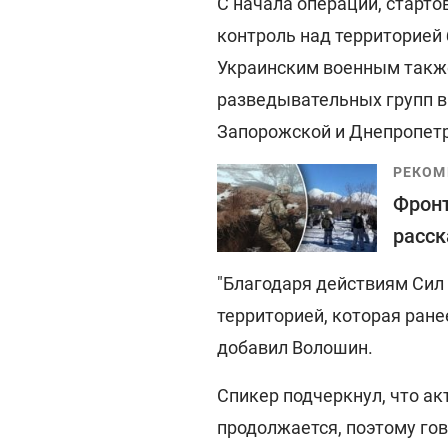
С начала операции, старто
контроль над территорией
Украинским военным также
разведывательных групп в
Запорожской и Днепропетр
РЕКОМ
Фронт
расск
"Благодаря действиям Сил
территорией, которая ране
добавил Волошин.
Спикер подчеркнул, что ак
продолжается, поэтому гов