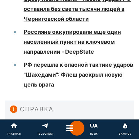
оставила без света тысячи людей в
Черниговской области
Россияне оккупировали еще один
населенный пункт на ключевом
направлении - DeepState
РФ перешла к опасной тактике ударов
"Шахедами": Флеш раскрыл новую
цель врага
СПРАВКА
О персонаже: Павел
Лакийчук
ГЛАВНАЯ
TELEGRAM
ЯЗЫК
ВАЖНОЕ