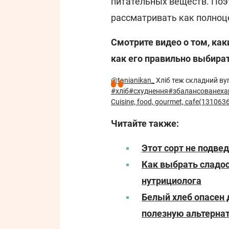
питательных веществ. Поэт
рассматривать как полноц
Смотрите видео о том, ка
как его правильно выбират
@tanianikan_
Хліб теж складний вуг
#хліб
#схуднення
#збалансованеха
Cuisine, food, gourmet, cafe(1310636
Читайте также:
Этот сорт не подве
Как выбрать сладос
нутрициолога
Белый хлеб опасен 
полезную альтерна