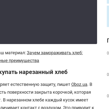
аш материал:
Зачем замораживать хлеб:
0
нные преимущества
купать нарезанный хлеб
0
еряет естественную защиту, пишет
Oboz.ua
. В
сть поверхности закрыта корочкой, которая
0
т. В нарезанном хлебе каждый кусок имеет
личивает контакт с воздухом. Это приводит к