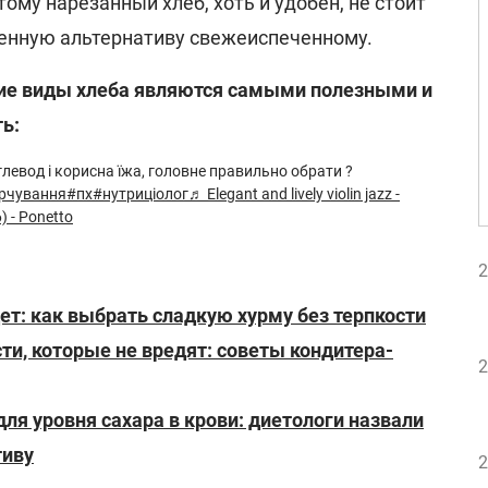
ому нарезанный хлеб, хоть и удобен, не стоит
енную альтернативу свежеиспеченному.
кие виды хлеба являются самыми полезными и
ь:
левод і корисна їжа, головне правильно обрати ?
рчування
#пх
#нутриціолог
♬ Elegant and lively violin jazz -
) - Ponetto
2
дет: как выбрать сладкую хурму без терпкости
ти, которые не вредят: советы кондитера-
2
для уровня сахара в крови: диетологи назвали
тиву
2