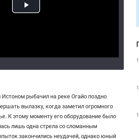
1
1
м Истоном рыбачил на реке Огайо поздно
вершать вылазку, когда заметил огромного
1
ье. К этому моменту его оборудование было
лась лишь одна стрела со сломанным
опыток закончились неудачей, однако юный