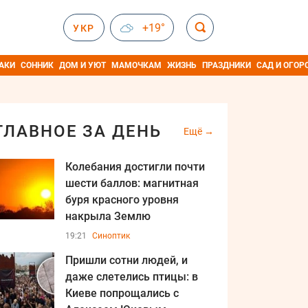
+19°
УКР
АКИ
СОННИК
ДОМ И УЮТ
МАМОЧКАМ
ЖИЗНЬ
ПРАЗДНИКИ
САД И ОГОР
ГЛАВНОЕ ЗА ДЕНЬ
Ещё
Колебания достигли почти
шести баллов: магнитная
буря красного уровня
накрыла Землю
19:21
Синоптик
Пришли сотни людей, и
даже слетелись птицы: в
Киеве попрощались с