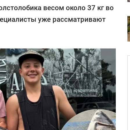
олстолобика весом около 37 кг во
пециалисты уже рассматривают
.