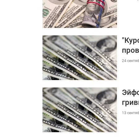
"Кур
пров
24 сентяб
Эйфо
грив
13 сентяб