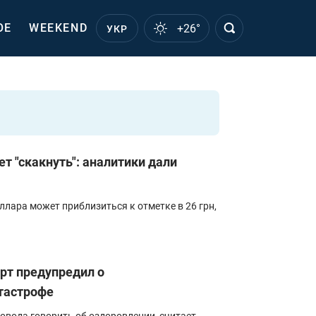
ОЕ
WEEKEND
+26°
УКР
т "скакнуть": аналитики дали
ллара может приблизиться к отметке в 26 грн,
ерт предупредил о
тастрофе