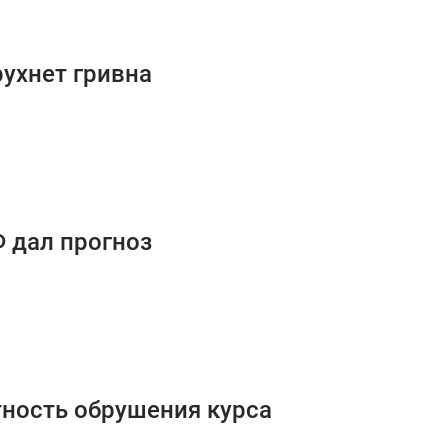
рухнет гривна
Ф дал прогноз
тность обрушения курса