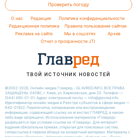
Погода на сегодня
Проверить погоду
Окрашивание волос
Новости Одессы
Погода на завтра
Красивый маникюр
O нас
Редакция
Политика конфиденциальности
Пылевая буря
Модные ошибки
Редакционная политика
Правила пользования сайтом
Реклама на сайте
Мы в соцсетях
Архив
Новости моды
Отчет о прозрачности JTI
Советы от Андре Тана
ТВОЙ ИСТОЧНИК НОВОСТЕЙ
©2002-2026, Онлайн-медиа Главред - GLAVRED.INFO. ВСЕ ПРАВА
ЗАЩИЩЕНЫ. 04080, г. Киев, ул. Кириловская, дом 23. Телефон —
(044) 490-01-01. Адрес электронной почты — info@glavred.info.
Идентификатор онлайн-медиа в Реестре cубъектов в сфере медиа —
R40-01822.
Перепечатка, копирование или воспроизведение
информации, содержащей ссылку на агенство ГЛАВРЕД, в каком-
либо виде запрещено. Использование материалов «Главред»
разрешается при условии ссылки на «Главред». Для интернет-
изданий обязательна прямая, открытая для поисковых систем,
гиперссылка в первом абзаце на конкретный материал. Материалы с
плашками «Реклама», «Новости компаний», «Актуально», «Точка