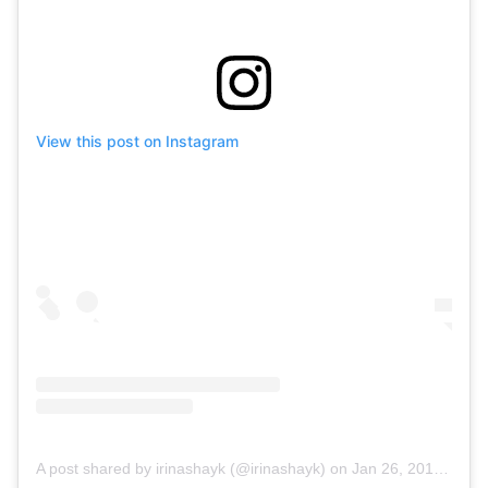
View this post on Instagram
A post shared by irinashayk (@irinashayk)
on
Jan 26, 2019 at 3:27am PST