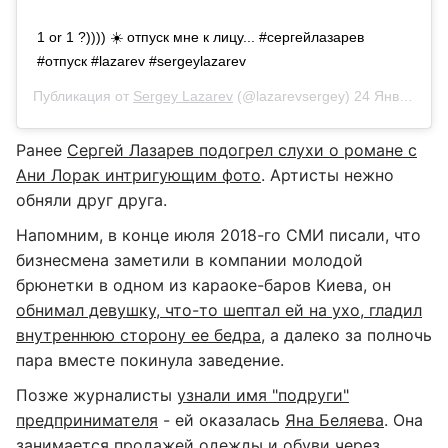
1 or 1 ?)))) ☀️ отпуск мне к лицу... #сергейлазарев
#отпуск #lazarev #sergeylazarev
Публикация от
Sergey Lazarev
(@lazarevsergey)
24 Янв 2019 в 3:08 PST
Ранее
Сергей Лазарев подогрел слухи о романе с
Ани Лорак интригующим фото
. Артисты нежно
обняли друг друга.
Напомним, в конце июля 2018-го СМИ писали, что
бизнесмена заметили в компании молодой
брюнетки в одном из караоке-баров Киева, он
обнимал девушку, что-то шептал ей на ухо, гладил
внутреннюю сторону ее бедра
, а далеко за полночь
пара вместе покинула заведение.
Позже журналисты
узнали имя "подруги"
предпринимателя
- ей оказалась
Яна Беляева
. Она
занимается продажей одежды и обуви через