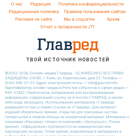
Погода на сегодня
Новости Житомира
Потап
O нас
Редакция
Политика конфиденциальности
Все о шоу-бизнесе
Погода на завтра
Редакционная политика
Новости Сум
Правила пользования сайтом
София Ротару
Реклама на сайте
Мы в соцсетях
Архив
Пылевая буря
Новости Одессы
Ольга Сумская
Отчет о прозрачности JTI
Новости Черкассы
Новости Ровно
Новости Запорожья
ТВОЙ ИСТОЧНИК НОВОСТЕЙ
©2002-2026, Онлайн-медиа Главред - GLAVRED.INFO. ВСЕ ПРАВА
ЗАЩИЩЕНЫ. 04080, г. Киев, ул. Кириловская, дом 23. Телефон —
(044) 490-01-01. Адрес электронной почты — info@glavred.info.
Идентификатор онлайн-медиа в Реестре cубъектов в сфере медиа —
R40-01822.
Перепечатка, копирование или воспроизведение
информации, содержащей ссылку на агенство ГЛАВРЕД, в каком-
либо виде запрещено. Использование материалов «Главред»
разрешается при условии ссылки на «Главред». Для интернет-
изданий обязательна прямая, открытая для поисковых систем,
гиперссылка в первом абзаце на конкретный материал. Материалы с
плашками «Реклама», «Новости компаний», «Актуально», «Точка
зрения», «Официально» публикуются на коммерческих или
партнерских началах. Точки зрения, выраженные в материалах в