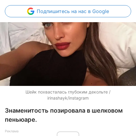
Подпишитесь
на нас в Google
Шейк похвасталась глубоким декольте /
irinashayk/instagram
Знаменитость позировала в шелковом
пеньюаре.
Реклама