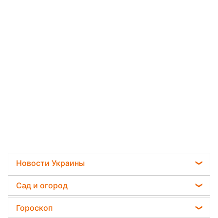
Новости Украины
Пенсии в Украине
Сад и огород
Мобилизация
Садовод назвал самое эффективное средство
Гороскоп
Политика
против сорняков